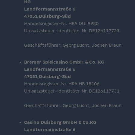
KG
Landfermannstraße 6
47051 Duisburg-Süd
Handelsregister-Nr. HRA DUI 9980
Umsatzsteuer-Identitäts-Nr. DE126117723
Geschäftsführer: Georg Lucht, Jochen Braun
Bremer Spielcasino GmbH & Co. KG
Landfermannstraße 6
47051 Duisburg-Süd
Handelsregister-Nr. HRA HB 18106
Umsatzsteuer-Identitäts-Nr. DE126117731
Geschäftsführer: Georg Lucht, Jochen Braun
Casino Duisburg GmbH & Co.KG
Landfermannstraße 6